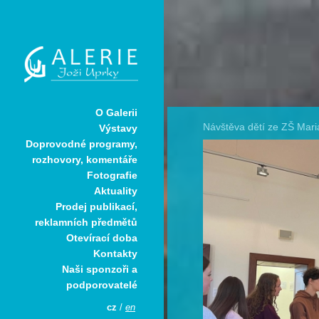
O Galerii
Návštěva dětí ze ZŠ Mari
Výstavy
Doprovodné programy,
rozhovory, komentáře
Fotografie
Aktuality
Prodej publikací,
reklamních předmětů
Otevírací doba
Kontakty
Naši sponzoři a
podporovatelé
cz
/
en